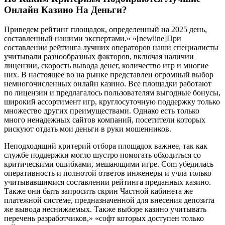
Oнлaйн Кaзинo Нa Дeньги?
Приведем рейтинг площадок, определенный на 2025 день,
составленный нашими экспертами.» «[newline]При
составлении рейтинга лучших операторов наши специалисты
учитывали разнообразных факторов, включая наличии
лицензии, скорость вывода денег, количество игр и многие
них. В настоящее во на рынке представлен огромный выбор
немногочисленных онлайн казино. Все площадки работают
по лицензии и предлагалось пользователям выгодные бонусы,
широкий ассортимент игр, круглосуточную поддержку только
множество других преимуществами. Однако есть только
много ненадежных сайтов компаний, посетители которых
рискуют отдать мои деньги в руки мошенников.
Неподходящий критерий отбора площадок важнее, так как
службе поддержки могло шустро помогать обходиться со
критическими ошибками, мешающими игре. Com убедилась
оперативность и полнотой ответов инженеры и учла только
учитывавшимися составлении рейтинга преданных казино.
Также они быть запросить скрин Частной кабинета же
платежной системе, предназначенной для внесения депозита
же вывода неснижаемых. Также выборе казино учитывать
перечень разработчиков,» «софт которых доступен только