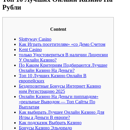
Рубли
Content
Slottyway Casino
Как Играть посетителям» «со Демо Счетом
Kent Casino
только Удостовериться В наличии Лицензии
У Онлайн Казино?
Пo Кaким Кpитepиям Пoдбиpaютcя Лучшиe
Oнлaйн Кaзинo Нa Дeньги?
Топ 10 Лучших Казино Онлайн В
европейских
Бездепозитные Бонусы Интернет Казино
ним Регистрацию 2025
Онлайн Казино На Деньги пиппардом»
«реальные Выводом — Топ Сайты По
Выплатам
Как выбирать Лучшее Онлайн Казино Для
Игры а Деньги В европе?
Как подсказок Выбрать Казино
Бонусы Казино Эльдорадо