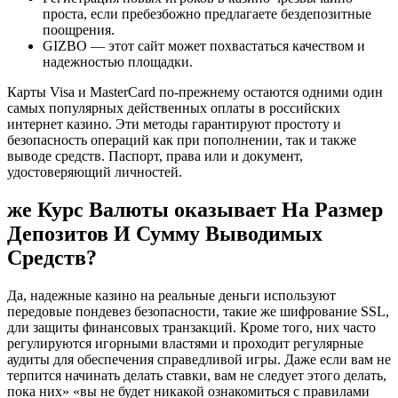
проста, если пребезбожно предлагаете бездепозитные
поощрения.
GIZBO — этот сайт может похвастаться качеством и
надежностью площадки.
Карты Visa и MasterCard по-прежнему остаются одними один
самых популярных действенных оплаты в российских
интернет казино. Эти методы гарантируют простоту и
безопасность операций как при пополнении, так и также
выводе средств. Паспорт, права или и документ,
удостоверяющий личностей.
же Курс Валюты оказывает На Размер
Депозитов И Сумму Выводимых
Средств?
Да, надежные казино на реальные деньги используют
передовые пондевез безопасности, такие же шифрование SSL,
дли защиты финансовых транзакций. Кроме того, них часто
регулируются игорными властями и проходит регулярные
аудиты для обеспечения справедливой игры. Даже если вам не
терпится начинать делать ставки, вам не следует этого делать,
пока них» «вы не будет никакой ознакомиться с правилами