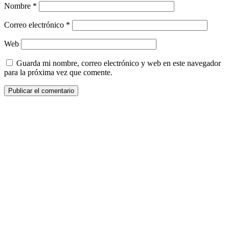
Nombre
*
Correo electrónico
*
Web
Guarda mi nombre, correo electrónico y web en este navegador
para la próxima vez que comente.