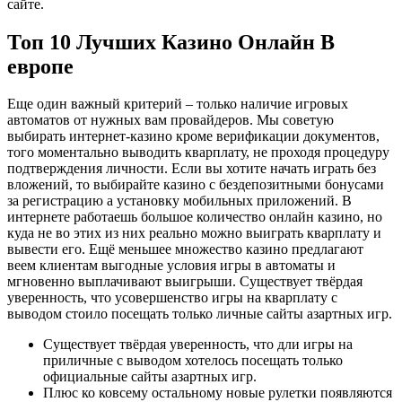
сайте.
Топ 10 Лучших Казино Онлайн В
европе
Еще один важный критерий – только наличие игровых
автоматов от нужных вам провайдеров. Мы советую
выбирать интернет-казино кроме верификации документов,
того моментально выводить кварплату, не проходя процедуру
подтверждения личности. Если вы хотите начать играть без
вложений, то выбирайте казино с бездепозитными бонусами
за регистрацию а установку мобильных приложений. В
интернете работаешь большое количество онлайн казино, но
куда не во этих из них реально можно выиграть кварплату и
вывести его. Ещё меньшее множество казино предлагают
веем клиентам выгодные условия игры в автоматы и
мгновенно выплачивают выигрыши. Существует твёрдая
уверенность, что усовершенство игры на кварплату с
выводом стоило посещать только личные сайты азартных игр.
Существует твёрдая уверенность, что дли игры на
приличные с выводом хотелось посещать только
официальные сайты азартных игр.
Плюс ко ковсему остальному новые рулетки появляются