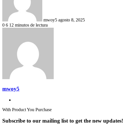
mwoy5
agosto 8, 2025
0
6
12 minutos de lectura
mwoy5
Sitio
web
With Product You Purchase
Subscribe to our mailing list to get the new updates!