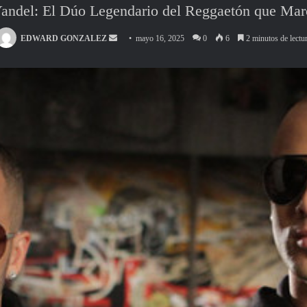
andel: El Dúo Legendario del Reggaetón que Mar
Send
EDWARD GONZALEZ
mayo 16, 2025
0
6
2 minutos de lectu
an
email