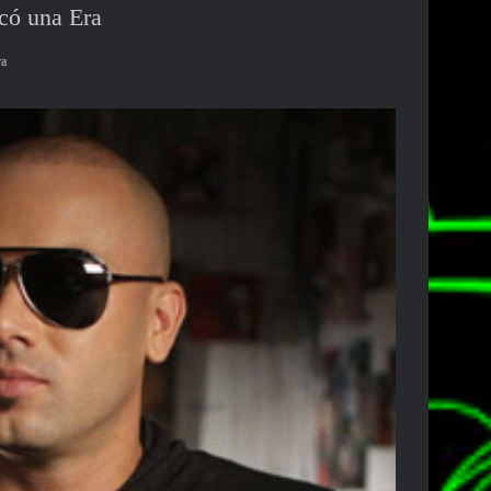
có una Era
ra