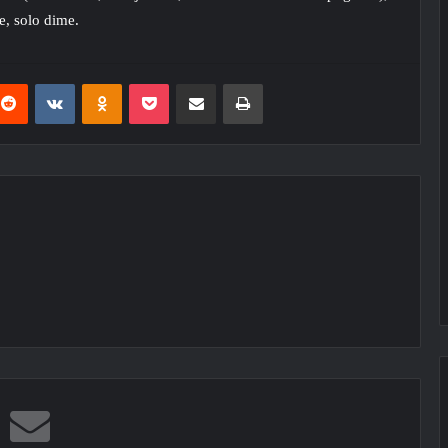
e, solo dime.
terest
Reddit
VKontakte
Odnoklassniki
Pocket
Compartir por correo electrónico
Imprimir