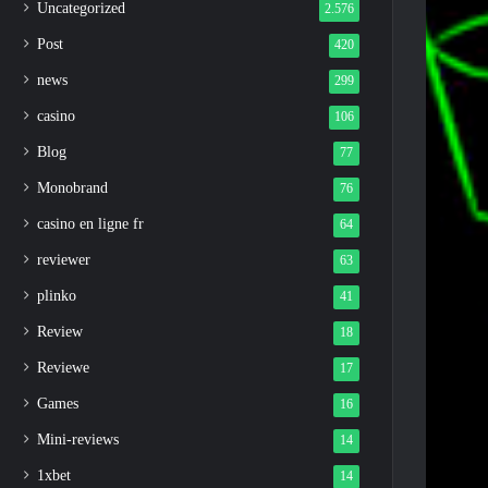
Uncategorized
2.576
Post
420
news
299
casino
106
Blog
77
Monobrand
76
casino en ligne fr
64
reviewer
63
plinko
41
Review
18
Reviewe
17
Games
16
Mini-reviews
14
1xbet
14