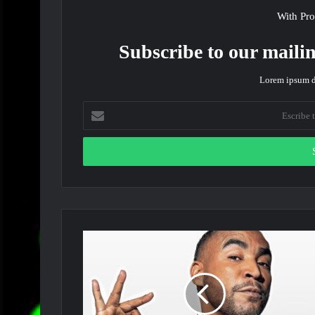
With Pro
Subscribe to our mailin
Lorem ipsum do
Escribe
tu
correo
electrónico