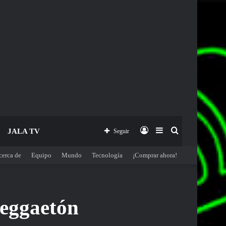
Acceso
Barra
Buscar
JALA TV
Seguir
cerca de
Equipo
Mundo
Tecnología
¡Comprar ahora!
lateral
por
Reggaetón