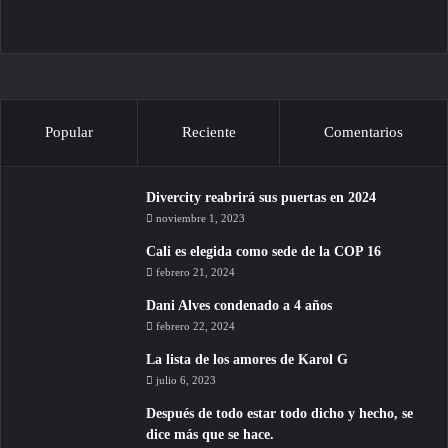
Popular
Reciente
Comentarios
Divercity reabrirá sus puertas en 2024
noviembre 1, 2023
Cali es elegida como sede de la COP 16
febrero 21, 2024
Dani Alves condenado a 4 años
febrero 22, 2024
La lista de los amores de Karol G
julio 6, 2023
Después de todo estar todo dicho y hecho, se
dice más que se hace.