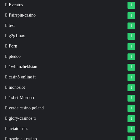
Eventos
1
Fairspin-casino
1
test
1
g2g1max
1
Porn
1
pledoo
1
1win uzbekistan
1
casinò online it
1
monoslot
1
1xbet Morocco
1
verde casino poland
1
glory-casinos tr
1
aviator mz
1
ozwin au casino
1