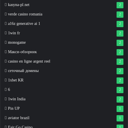
kasyna-pl.net
2
verde casino romania
2
a16z generative ai 1
2
1win fr
2
monogame
2
Макси-обзорник
2
casino en ligne argent reel
2
сеточный домены
2
1xbet KR
2
6
2
1win India
2
Pin UP
1
aviator brazil
1
Fair Go Casino
1