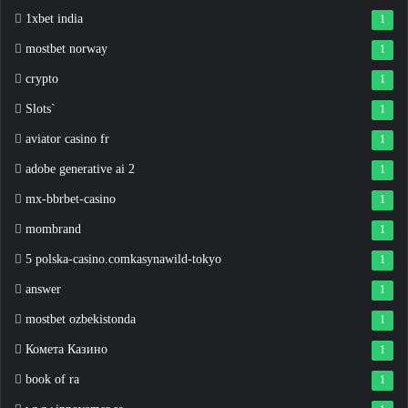
1xbet india
1
mostbet norway
1
crypto
1
Slots`
1
aviator casino fr
1
adobe generative ai 2
1
mx-bbrbet-casino
1
mombrand
1
5 polska-casino.comkasynawild-tokyo
1
answer
1
mostbet ozbekistonda
1
Комета Казино
1
book of ra
1