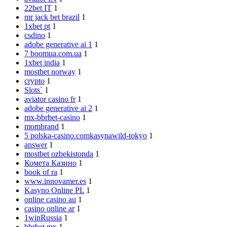
22bet IT
1
mr jack bet brazil
1
1xbet pt
1
csdino
1
adobe generative ai 1
1
7 boomua.com.ua
1
1xbet india
1
mostbet norway
1
crypto
1
Slots`
1
aviator casino fr
1
adobe generative ai 2
1
mx-bbrbet-casino
1
mombrand
1
5 polska-casino.comkasynawild-tokyo
1
answer
1
mostbet ozbekistonda
1
Комета Казино
1
book of ra
1
www.innovamer.es
1
Kasyno Online PL
1
online casino au
1
casino online ar
1
1winRussia
1
bbrbet mx
1