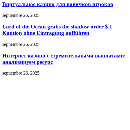
Виртуальное казино для новичков игроков
septiembre 26, 2025
Lord of the Ocean gratis the shadow order $ 1
Kaution ohne Eintragung aufführen
septiembre 26, 2025
Интернет казино с стремительными выплатами:
анализируем ресурс
septiembre 26, 2025