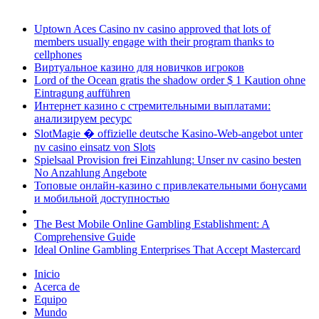
Noticias de última hora
Uptown Aces Casino nv casino approved that lots of
members usually engage with their program thanks to
cellphones
Виртуальное казино для новичков игроков
Lord of the Ocean gratis the shadow order $ 1 Kaution ohne
Eintragung aufführen
Интернет казино с стремительными выплатами:
анализируем ресурс
SlotMagie � offizielle deutsche Kasino-Web-angebot unter
nv casino einsatz von Slots
Spielsaal Provision frei Einzahlung: Unser nv casino besten
No Anzahlung Angebote
Топовые онлайн-казино с привлекательными бонусами
и мобильной доступностью
The Best Mobile Online Gambling Establishment: A
Comprehensive Guide
Ideal Online Gambling Enterprises That Accept Mastercard
Inicio
Acerca de
Equipo
Mundo