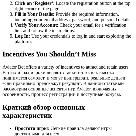
Click on ‘Register’:
Locate the registration button at the top
right corner of the page.
Fill in Your Details:
Provide the required information,
including your email address, password, and personal details.
Verify Your Account:
Check your email for a verification
link and follow the instructions.
Log In:
Use your credentials to log in and start exploring the
platform.
Incentives You Shouldn’t Miss
Aviator Bet offers a variety of incentives to attract and retain users.
В этих играх игроки делают ставки на то, как высоко
поднимется самолет, и могут выигрывать реальные деньги,
если правильно предскажут результат. В данной статье мы
рассмотрим основные аспекты игр Aviator, включая их
особенности, процесс регистрации и доступные бонусы.
Краткий обзор основных
характеристик
Простота игры:
Легкие правила делают игры
доступными для всех.