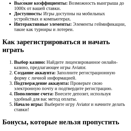
Высокие коэффициенты:
Возможность выигрыша до
1000x от вашей ставки.
Доступность:
Игры доступны на мобильных
устройствах и компьютерах.
Интерактивные элементы:
Элементы геймификации,
такие как турниры и лотереи.
Как зарегистрироваться и начать
играть
Выбор казино:
Найдите лицензированное онлайн-
казино, предлагающее игры Aviator.
Создание аккаунта:
Заполните регистрационную
форму с личной информацией.
Подтверждение аккаунта:
Проверьте свою
электронную почту и подтвердите регистрацию.
Пополнение счета:
Внесите депозит, используя
удобный для вас метод оплаты.
Начало игры:
Выберите игру Aviator и начните делать
ставки!
Бонусы, которые нельзя пропустить