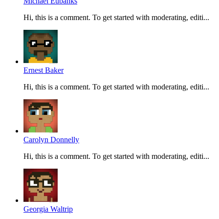
Michael Eubanks
Hi, this is a comment. To get started with moderating, editi...
Ernest Baker
Hi, this is a comment. To get started with moderating, editi...
Carolyn Donnelly
Hi, this is a comment. To get started with moderating, editi...
Georgia Waltrip