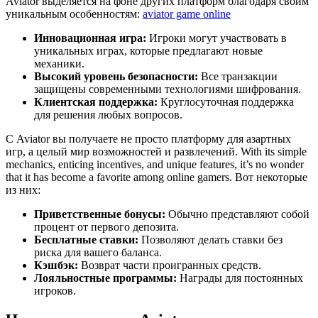
Aviator выделяется на фоне других платформ благодаря своим
уникальным особенностям:
aviator game online
Инновационная игра:
Игроки могут участвовать в
уникальных играх, которые предлагают новые
механики.
Высокий уровень безопасности:
Все транзакции
защищены современными технологиями шифрования.
Клиентская поддержка:
Круглосуточная поддержка
для решения любых вопросов.
С Aviator вы получаете не просто платформу для азартных
игр, а целый мир возможностей и развлечений. With its simple
mechanics, enticing incentives, and unique features, it’s no wonder
that it has become a favorite among online gamers. Вот некоторые
из них:
Приветственные бонусы:
Обычно представляют собой
процент от первого депозита.
Бесплатные ставки:
Позволяют делать ставки без
риска для вашего баланса.
Кэшбэк:
Возврат части проигранных средств.
Лояльностные программы:
Награды для постоянных
игроков.