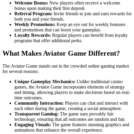
Welcome Bonus:
New players often receive a welcome
bonus upon making their first deposit.
Referral Program:
Invite friends to join and earn rewards for
both you and your friends.
Weekly Promotions:
Keep an eye out for weekly bonuses
and promotions that can boost your gameplay.
Loyalty Rewards:
Regular players can benefit from loyalty
programs that offer additional perks.
What Makes Aviator Game Different?
The Aviator Game stands out in the crowded online gaming market
for several reasons:
Unique Gameplay Mechanics:
Unlike traditional casino
games, the Aviator Game incorporates elements of strategy
and timing, allowing players to make decisions based on real-
time outcomes.
Community Interaction:
Players can chat and interact with
each other during the game, creating a social atmosphere.
Transparent Gaming:
The game uses provably fair
technology, ensuring that all outcomes are random and fair.
Engaging Visuals:
The game features stunning graphics and
animations that enhance the overall experience.