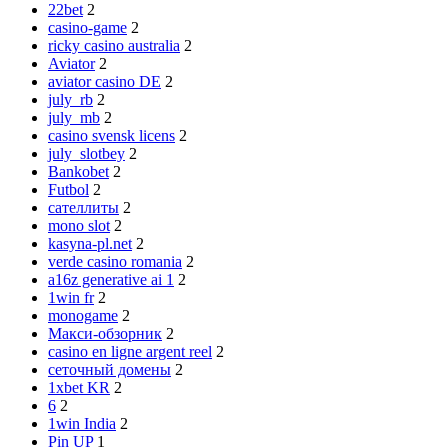
22bet
2
casino-game
2
ricky casino australia
2
Aviator
2
aviator casino DE
2
july_rb
2
july_mb
2
casino svensk licens
2
july_slotbey
2
Bankobet
2
Futbol
2
сателлиты
2
mono slot
2
kasyna-pl.net
2
verde casino romania
2
a16z generative ai 1
2
1win fr
2
monogame
2
Макси-обзорник
2
casino en ligne argent reel
2
сеточный домены
2
1xbet KR
2
6
2
1win India
2
Pin UP
1