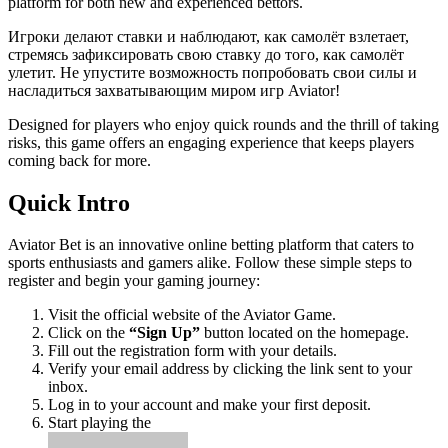
platform for both new and experienced bettors.
Игроки делают ставки и наблюдают, как самолёт взлетает,
стремясь зафиксировать свою ставку до того, как самолёт
улетит. Не упустите возможность попробовать свои силы и
насладиться захватывающим миром игр Aviator!
Designed for players who enjoy quick rounds and the thrill of taking
risks, this game offers an engaging experience that keeps players
coming back for more.
Quick Intro
Aviator Bet is an innovative online betting platform that caters to
sports enthusiasts and gamers alike. Follow these simple steps to
register and begin your gaming journey:
Visit the official website of the Aviator Game.
Click on the
“Sign Up”
button located on the homepage.
Fill out the registration form with your details.
Verify your email address by clicking the link sent to your
inbox.
Log in to your account and make your first deposit.
Start playing the
Send