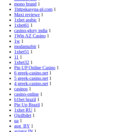
mono brand
1
1httpskasyna-pl.com
1
Maxi reviewe
1
1xbet arabic
1
1xbet61
1
casino-glory india
1
1Win AZ Casino
1
1w
1
modamızbir
1
1xbet51
1
11
1
1xbet32
1
Pin UP Online Casino
1
6 greek-casino.net
1
5 greek-casino.net
1
4 greek-casino.net
1
casinos
1
casino-online
1
b1bet brazil
1
Pin Up Brazil
1
1xbet RU
1
Qizilbilet
1
ua
1
aug_BY
1
aviator IN
1