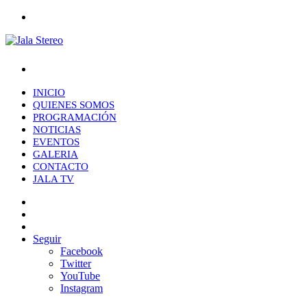
Menú
Buscar
por
INICIO
QUIENES SOMOS
PROGRAMACIÓN
NOTICIAS
EVENTOS
GALERIA
CONTACTO
JALA TV
Buscar
por
Barra
lateral
Acceso
Seguir
Facebook
Twitter
YouTube
Instagram